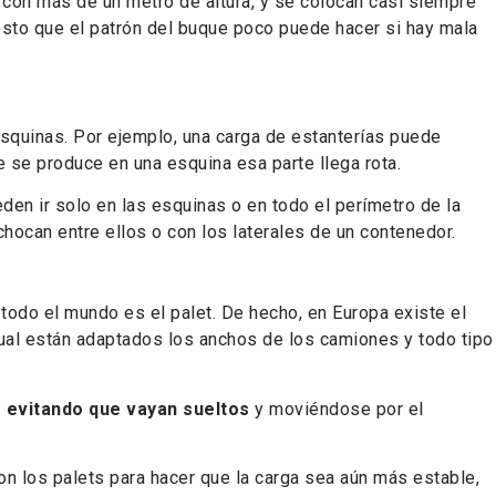
 con más de un metro de altura, y se colocan casi siempre
esto que el patrón del buque poco puede hacer si hay mala
squinas. Por ejemplo, una carga de estanterías puede
e se produce en una esquina esa parte llega rota.
eden ir solo en las esquinas o en todo el perímetro de la
chocan entre ellos o con los laterales de un contenedor.
todo el mundo es el palet. De hecho, en Europa existe el
ual están adaptados los anchos de los camiones y todo tipo
s evitando que vayan sueltos
y moviéndose por el
 los palets para hacer que la carga sea aún más estable,