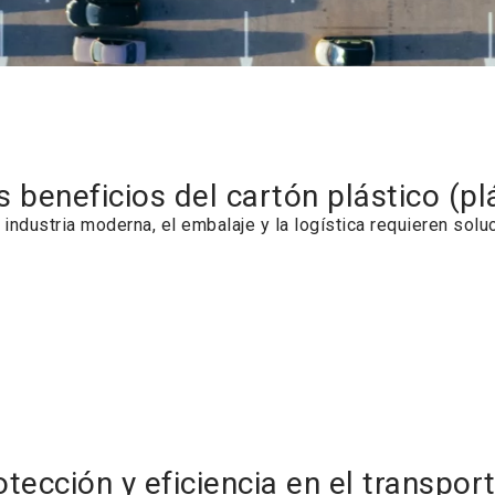
s beneficios del cartón plástico (pl
a industria moderna, el embalaje y la logística requieren sol
otección y eficiencia en el transpor