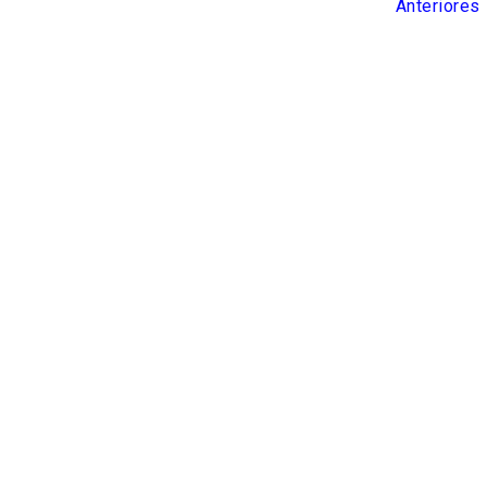
Anteriores
Nuevos Post
Pro
Errores en el embalaje de
in
componentes metálicos:
tra
cómo evitar corrosión,
ef
humedad y daños