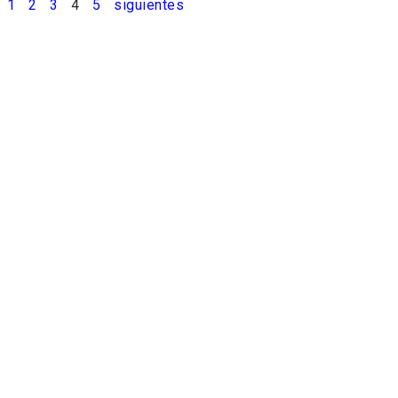
1
2
3
4
5
siguientes
teger la maquinaria
Reducir la huell
dustrial durante el
ambiental: el gran 
nsporte: soluciones
del embalaje indust
icaces para evitar
daños