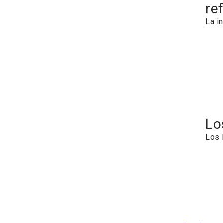
re
La i
Lo
Los 